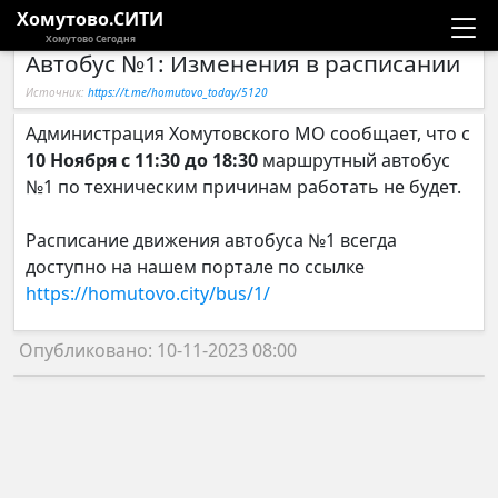
Хомутово.СИТИ
Хомутово Сегодня
Автобус №1: Изменения в расписании
Новости
Источник:
https://t.me/homutovo_today/5120
Расписание автобусов
Администрация Хомутовского МО сообщает, что с
10 Ноября
с 11:30 до 18:30
маршрутный автобус
Галерея
№1 по техническим причинам работать не будет.
Расписание движения автобуса №1 всегда
Компании
доступно на нашем портале по ссылке
https://homutovo.city/bus/1/
Опубликовано: 10-11-2023 08:00