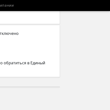
мпании
отключено
но обратиться в Единый