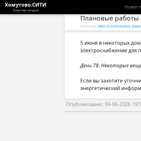
Хомутово.СИТИ
Новос
Хомутово Сегодня
Плановые работы 
Источник:
https://t.me/homutovo_toda
5 июня в некоторых дом
электроснабжение для п
День 78. Некоторые вещ
Если вы захотите уточн
энергетический информа
Опубликовано: 04-06-2026 19: