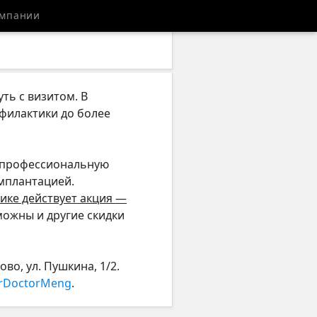
мпании
уть с визитом. В
филактики до более
т профессиональную
имплантацией.
нике действует акция —
можны и другие скидки
ово, ул. Пушкина, 1/2.
rDoctorMeng
.