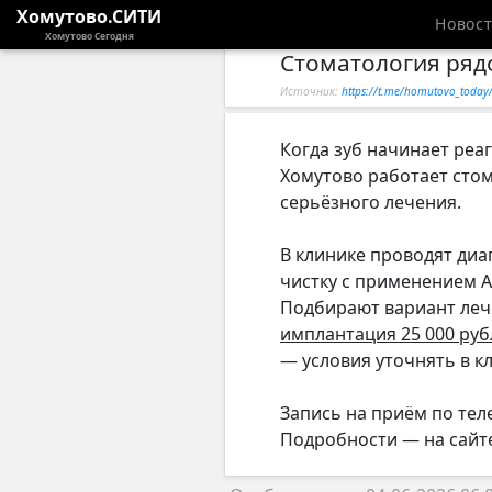
Хомутово.СИТИ
Новос
Хомутово Сегодня
Стоматология ряд
Источник:
https://t.me/homutovo_toda
Когда зуб начинает реаг
Хомутово работает стом
серьёзного лечения.
В клинике проводят диа
чистку с применением A
Подбирают вариант леч
имплантация 25 000 ру
— условия уточнять в к
Запись на приём по телеф
Подробности — на сайт