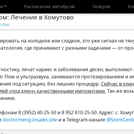
ти
Расписание автобусов
Галерея
Ко
ом: Лечение в Хомутово
y/17542
ировать на холодное или сладкое, это уже сигнал не тян
атология, где принимают с разными задачами — от про
гностику, лечат кариес и заболевания дёсен, выполняю
ir Flow и ультразвука, занимаются протезированием и 
ения под ситуацию, без лишних процедур.
Сейчас в кли
блей «под ключ» качественными имплантами.
Так-же воз
линике.
онам 8 (3952) 40-25-50 и 8 952 610-25-50. Адрес: с. Хомут
е
doctormeng.insales.site
и в Telegram-канале
@StomCent