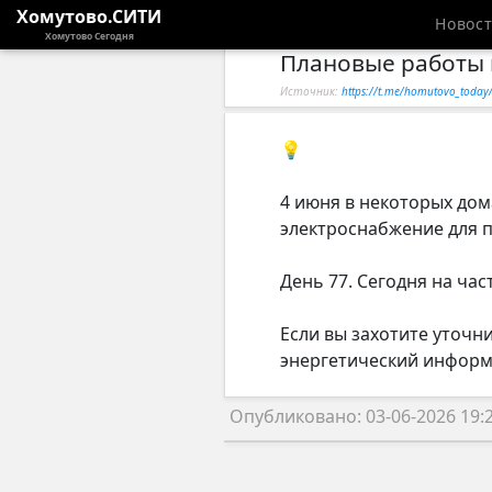
Хомутово.СИТИ
Новос
Хомутово Сегодня
Плановые работы 
Источник:
https://t.me/homutovo_toda
💡
4 июня в некоторых дом
электроснабжение для п
День 77. Сегодня на ча
Если вы захотите уточн
энергетический информа
Опубликовано: 03-06-2026 19: