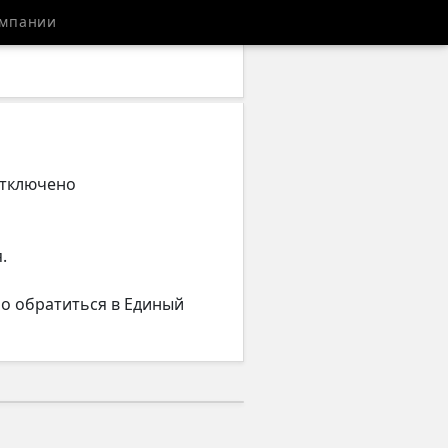
мпании
отключено
.
но обратиться в Единый