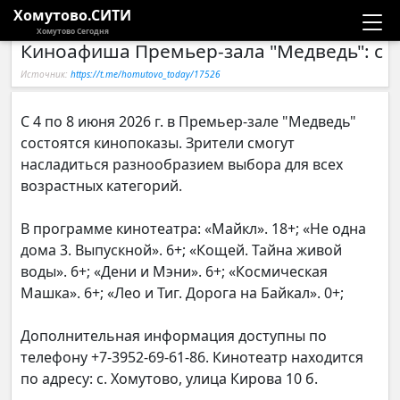
Хомутово.СИТИ
Хомутово Сегодня
Киноафиша Премьер-зала "Медведь": c 04
Новости
Источник:
https://t.me/homutovo_today/17526
Расписание автобусов
С 4 по 8 июня 2026 г. в Премьер-зале "Медведь"
состоятся кинопоказы. Зрители смогут
Галерея
насладиться разнообразием выбора для всех
возрастных категорий.
Компании
В программе кинотеатра: «Майкл». 18+; «Не одна
дома 3. Выпускной». 6+; «Кощей. Тайна живой
воды». 6+; «Дени и Мэни». 6+; «Космическая
Машка». 6+; «Лео и Тиг. Дорога на Байкал». 0+;
Дополнительная информация доступны по
телефону +7-3952-69-61-86. Кинотеатр находится
по адресу: с. Хомутово, улица Кирова 10 б.