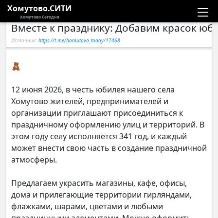
Хомутово.СИТИ
Хомутово Сегодня
Вместе к празднику: Добавим красок юб
Новости
Источник:
https://t.me/homutovo_today/17468
Расписание автобусов
🧸
Галерея
12 июня 2026, в честь юбилея нашего села
Хомутово жителей, предпринимателей и
Компании
организации приглашают присоединиться к
праздничному оформлению улиц и территорий. В
этом году селу исполняется 341 год, и каждый
может внести свою часть в создание праздничной
атмосферы.
Предлагаем украсить магазины, кафе, офисы,
дома и прилегающие территории гирляндами,
флажками, шарами, цветами и любыми