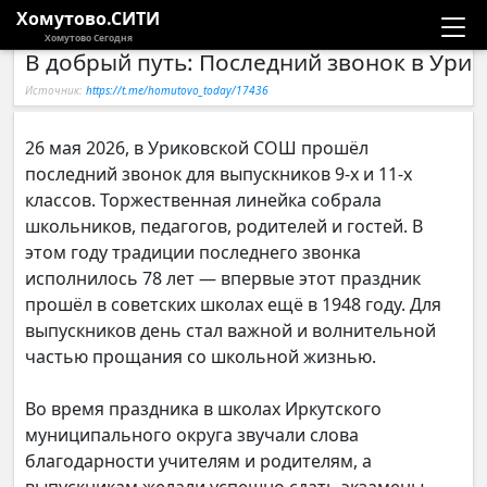
Хомутово.СИТИ
Хомутово Сегодня
В добрый путь: Последний звонок в Ури
Новости
Источник:
https://t.me/homutovo_today/17436
Расписание автобусов
26 мая 2026, в Уриковской СОШ прошёл
последний звонок для выпускников 9-х и 11-х
Галерея
классов. Торжественная линейка собрала
школьников, педагогов, родителей и гостей. В
Компании
этом году традиции последнего звонка
исполнилось 78 лет — впервые этот праздник
прошёл в советских школах ещё в 1948 году. Для
выпускников день стал важной и волнительной
частью прощания со школьной жизнью.
Во время праздника в школах Иркутского
муниципального округа звучали слова
благодарности учителям и родителям, а