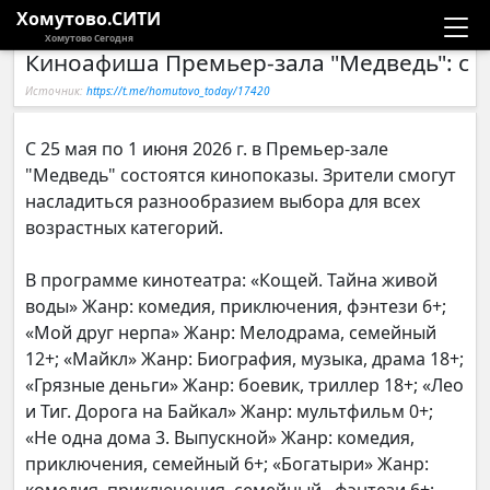
Хомутово.СИТИ
Хомутово Сегодня
Киноафиша Премьер-зала "Медведь": c 28
Новости
Источник:
https://t.me/homutovo_today/17420
Расписание автобусов
С 25 мая по 1 июня 2026 г. в Премьер-зале
"Медведь" состоятся кинопоказы. Зрители смогут
Галерея
насладиться разнообразием выбора для всех
возрастных категорий.
Компании
В программе кинотеатра: «Кощей. Тайна живой
воды» Жанр: комедия, приключения, фэнтези 6+;
«Мой друг нерпа» Жанр: Мелодрама, семейный
12+; «Майкл» Жанр: Биография, музыка, драма 18+;
«Грязные деньги» Жанр: боевик, триллер 18+; «Лео
и Тиг. Дорога на Байкал» Жанр: мультфильм 0+;
«Не одна дома 3. Выпускной» Жанр: комедия,
приключения, семейный 6+; «Богатыри» Жанр: