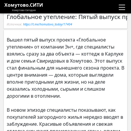
Хомутово.СИТИ
Хомутово Сегодня
Глобальное утепление: Пятый выпуск пр
Новости
Источник:
https://t.me/homutovo_today/17404
Расписание автобусов
Вышел пятый выпуск проекта «Глобальное
утепление» от компании Эн+, где специалисты
Галерея
взялись сразу за два объекта — коттедж в Карлуке
и дом семьи Свиридовых в Хомутово. Этот выпуск
Компании
стал финальным для нынешнего сезона проекта. В
центре внимания — дома, которые выглядели
вполне пригодными для жизни, но на деле
оказались холодными, сырыми и слишком
дорогими в отоплении.
В новом эпизоде специалисты показывают, как
покупателей загородного жилья нередко вводят в
заблуждение. Красивые объявления и свежая