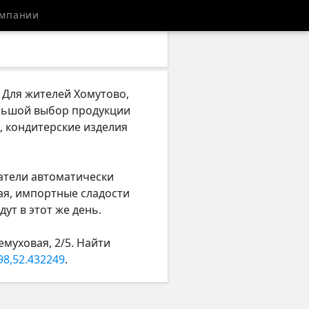
мпании
. Для жителей Хомутово,
ольшой выбор продукции
, кондитерские изделия
патели автоматически
ая, импортные сладости
ут в этот же день.
емуховая, 2/5. Найти
98,52.432249
.