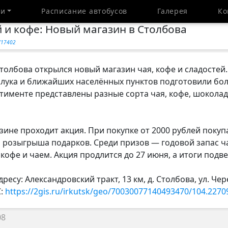
ти
Расписание автобусов
Галерея
Ко
 и кофе: Новый магазин в Столбова
y/17402
Столбова открылся новый магазин чая, кофе и сладостей
рлука и ближайших населённых пунктов подготовили б
ртименте представлены разные сорта чая, кофе, шоколад
азине проходит акция. При покупке от 2000 рублей поку
 розыгрыша подарков. Среди призов — годовой запас ч
офе и чаем. Акция продлится до 27 июня, а итоги подвед
ресу: Александровский тракт, 13 км, д. Столбова, ул. Чер
С:
https://2gis.ru/irkutsk/geo/70030077140493470/104.2270
08