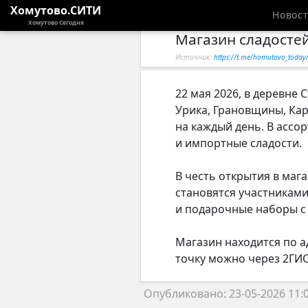
Хомутово.СИТИ
Новос
Хомутово Сегодня
Магазин сладостей
Источник:
https://t.me/homutovo_toda
22 мая 2026, в деревне 
Урика, Грановщины, Ка
на каждый день. В ассо
и импортные сладости.
В честь открытия в маг
становятся участниками
и подарочные наборы с к
Магазин находится по ад
точку можно через 2ГИ
Опубликовано: 23-05-2026 11: