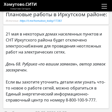
Хомутово.СИТИ
Хомутово Сегодня
Плановые работы в Иркутском районе: 
Новости
Источник:
https://t.me/homutovo_today/17383
Расписание автобусов
21 мая в некоторых домах населенных пунктов и
СНТ Иркутского района будет отключено
Галерея
электроснабжение для проведения неотложных
работ на электрических сетях.
Компании
День 68. Рубрика «по вашим заявкам», автор заявок
засекречен.
Если вы захотите уточнить детали или узнать что-
то новое о работе сетей, можно обратиться в
Единый энергетический информационно-
справочный центр по номеру 8-800-100-9-777.