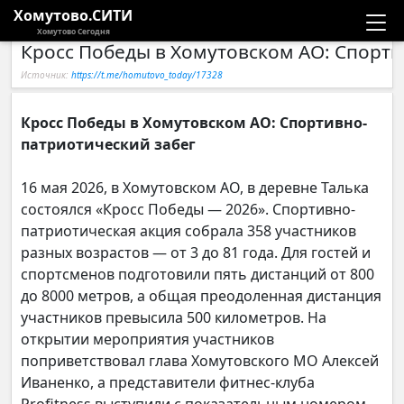
Хомутово.СИТИ
Хомутово Сегодня
‍Кросс Победы в Хомутовском АО: Спорт
Новости
Источник:
https://t.me/homutovo_today/17328
Расписание автобусов
Кросс Победы в Хомутовском АО: Спортивно-
патриотический забег
Галерея
16 мая 2026, в Хомутовском АО, в деревне Талька
Компании
состоялся «Кросс Победы — 2026». Спортивно-
патриотическая акция собрала 358 участников
разных возрастов — от 3 до 81 года. Для гостей и
спортсменов подготовили пять дистанций от 800
до 8000 метров, а общая преодоленная дистанция
участников превысила 500 километров. На
открытии мероприятия участников
поприветствовал глава Хомутовского МО Алексей
Иваненко, а представители фитнес-клуба