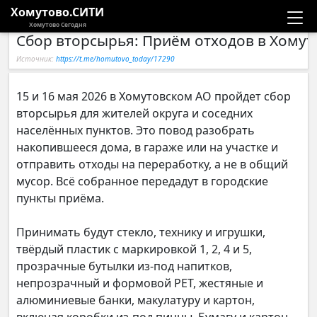
Хомутово.СИТИ
Хомутово Сегодня
Сбор вторсырья: Приём отходов в Хому
Новости
Источник:
https://t.me/homutovo_today/17290
Расписание автобусов
15 и 16 мая 2026 в Хомутовском АО пройдет сбор
вторсырья для жителей округа и соседних
Галерея
населённых пунктов. Это повод разобрать
накопившееся дома, в гараже или на участке и
Компании
отправить отходы на переработку, а не в общий
мусор. Всё собранное передадут в городские
пункты приёма.
Принимать будут стекло, технику и игрушки,
твёрдый пластик с маркировкой 1, 2, 4 и 5,
прозрачные бутылки из-под напитков,
непрозрачный и формовой PET, жестяные и
алюминиевые банки, макулатуру и картон,