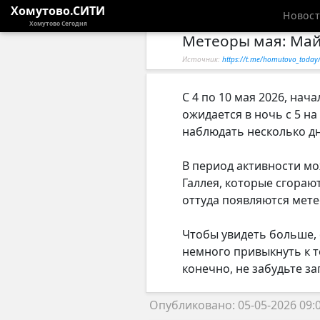
Хомутово.СИТИ
Новос
Хомутово Сегодня
Метеоры мая: Май
Источник:
https://t.me/homutovo_toda
С 4 по 10 мая 2026, на
ожидается в ночь с 5 н
наблюдать несколько дн
В период активности мо
Галлея, которые сгораю
оттуда появляются мете
Чтобы увидеть больше, 
немного привыкнуть к т
конечно, не забудьте за
Опубликовано: 05-05-2026 09: