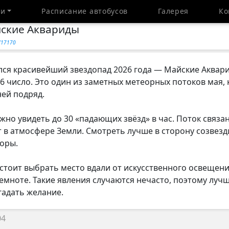
ти
Расписание автобусов
Галерея
Ко
ские Аквариды
y/17170
чался красивейший звездопад 2026 года — Майские Аквари
а 6 число. Это один из заметных метеорных потоков мая
ей подряд.
жно увидеть до 30 «падающих звёзд» в час. Поток связа
т в атмосфере Земли. Смотреть лучше в сторону созвез
оры.
стоит выбрать место вдали от искусственного освещени
емноте. Такие явления случаются нечасто, поэтому лучш
гадать желание.
04