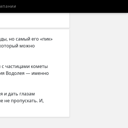
мпании
ды, но самый его «пик»
, который можно
н с частицами кометы
дия Водолея — именно
я и дать глазам
е не пропускать. И,