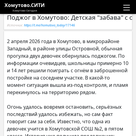
Хомутово.СИТИ
Хомутово Сегодня
Поджог в Хомутово: Детская "забава" с о
Новости
Источник:
https://t.me/homutovo_today/17146
Расписание автобусов
2 апреля 2026 года в Хомутово, в микрорайоне
Западный, в районе улицы Островной, обычная
Галерея
прогулка двух девочек обернулась поджогом. По
информации очевидцев, школьницы примерно 10
Компании
и 14 лет решили поиграть с огнём в заброшенной
постройке на соседнем участке. В какой-то
момент ситуация вышла из-под контроля, и пламя
перекинулось на территорию рядом.
Огонь удалось вовремя остановить, серьёзных
последствий удалось избежать, но сам факт
говорит сам за себя. Известно, что одна из
девочек учится в Хомутовской СОШ №2, в пятом