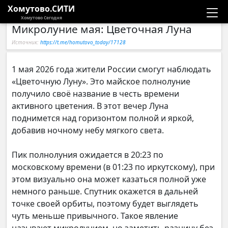
Хомутово.СИТИ
Хомутово Сегодня
Микролуние мая: Цветочная Луна
Новости
Источник:
https://t.me/homutovo_today/17128
Расписание автобусов
1 мая 2026 года жители России смогут наблюдать
«Цветочную Луну». Это майское полнолуние
Галерея
получило своё название в честь времени
активного цветения. В этот вечер Луна
Компании
поднимется над горизонтом полной и яркой,
добавив ночному небу мягкого света.
Пик полнолуния ожидается в 20:23 по
московскому времени (в 01:23 по иркутскому), при
этом визуально она может казаться полной уже
немного раньше. Спутник окажется в дальней
точке своей орбиты, поэтому будет выглядеть
чуть меньше привычного. Такое явление