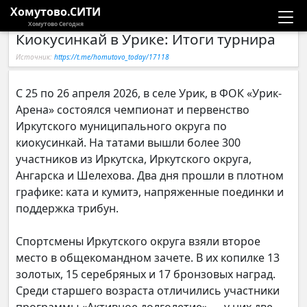
Хомутово.СИТИ
Хомутово Сегодня
Киокусинкай в Урике: Итоги турнира
Новости
Источник:
https://t.me/homutovo_today/17118
Расписание автобусов
С 25 по 26 апреля 2026, в селе Урик, в ФОК «Урик-
Арена» состоялся чемпионат и первенство
Галерея
Иркутского муниципального округа по
киокусинкай. На татами вышли более 300
Компании
участников из Иркутска, Иркутского округа,
Ангарска и Шелехова. Два дня прошли в плотном
графике: ката и кумитэ, напряженные поединки и
поддержка трибун.
Спортсмены Иркутского округа взяли второе
место в общекомандном зачете. В их копилке 13
золотых, 15 серебряных и 17 бронзовых наград.
Среди старшего возраста отличились участники