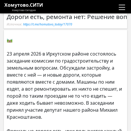
Хомутово.СИТИ
Хомутово Сегодня
Дороги есть, ремонта нет: Решение воп
Новости
Источник:
https://t.me/homutovo_today/17070
Расписание автобусов
🛤
Галерея
23 апреля 2026 в Иркутском районе состоялось
заседание комиссии по градостроительству и
Компании
земельным вопросам. Обсуждали застройку, а
вместе с ней — и новые дороги, которые
появляются вместе с домами. Машины по ним
ездят, а вот ремонтировать их никто не спешит, и
порой по таким проездам не то что ездить —
даже ходить бывает невозможно. В заседании
принял участие депутат нашего района Михаил
Красноштанов.