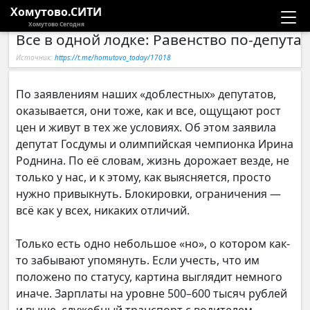
Хомутово.СИТИ
Хомутово Сегодня
Все в одной лодке: Равенство по-депутат
Новости
Источник:
https://t.me/homutovo_today/17018
Расписание автобусов
По заявлениям наших «доблестных» депутатов,
оказывается, они тоже, как и все, ощущают рост
Галерея
цен и живут в тех же условиях. Об этом заявила
депутат Госдумы и олимпийская чемпионка Ирина
Компании
Роднина. По её словам, жизнь дорожает везде, не
только у нас, и к этому, как выясняется, просто
нужно привыкнуть. Блокировки, ограничения —
всё как у всех, никаких отличий.
Только есть одно небольшое «но», о котором как-
то забывают упомянуть. Если учесть, что им
положено по статусу, картина выглядит немного
иначе. Зарплаты на уровне 500–600 тысяч рублей