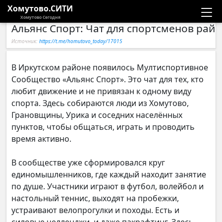
Хомутово.СИТИ
Хомутово Сегодня
Альянс Спорт: Чат для спортсменов рай
Новости
Источник:
https://t.me/homutovo_today/17015
Расписание автобусов
В Иркутском районе появилось Мултиспортивное
Сообщество «Альянс Спорт». Это чат для тех, кто
Галерея
любит движение и не привязан к одному виду
спорта. Здесь собираются люди из Хомутово,
Компании
Грановщины, Урика и соседних населённых
пунктов, чтобы общаться, играть и проводить
время активно.
В сообществе уже сформировался круг
единомышленников, где каждый находит занятие
по душе. Участники играют в футбол, волейбол и
настольный теннис, выходят на пробежки,
устраивают велопрогулки и походы. Есть и