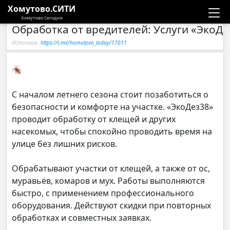
Хомутово.СИТИ
Хомутово Сегодня
Обработка от вредителей: Услуги «ЭкоДе
Новости
Источник:
https://t.me/homutovo_today/17011
Расписание автобусов
🪳
Галерея
С началом летнего сезона стоит позаботиться о
безопасности и комфорте на участке. «ЭкоДез38»
Компании
проводит обработку от клещей и других
насекомых, чтобы спокойно проводить время на
улице без лишних рисков.
Обрабатывают участки от клещей, а также от ос,
муравьёв, комаров и мух. Работы выполняются
быстро, с применением профессионального
оборудования. Действуют скидки при повторных
обработках и совместных заявках.