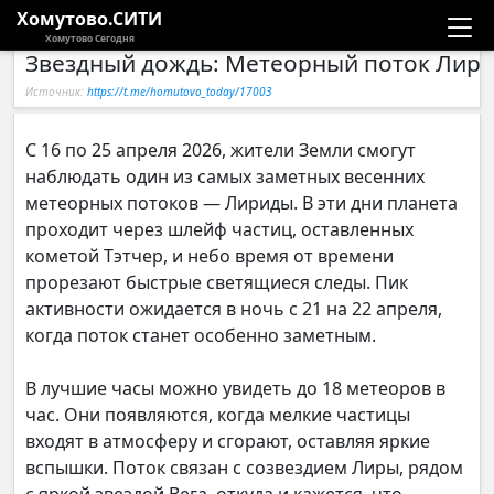
Хомутово.СИТИ
Хомутово Сегодня
Звездный дождь: Метеорный поток Лир
Новости
Источник:
https://t.me/homutovo_today/17003
Расписание автобусов
С 16 по 25 апреля 2026, жители Земли смогут
наблюдать один из самых заметных весенних
Галерея
метеорных потоков — Лириды. В эти дни планета
проходит через шлейф частиц, оставленных
Компании
кометой Тэтчер, и небо время от времени
прорезают быстрые светящиеся следы. Пик
активности ожидается в ночь с 21 на 22 апреля,
когда поток станет особенно заметным.
В лучшие часы можно увидеть до 18 метеоров в
час. Они появляются, когда мелкие частицы
входят в атмосферу и сгорают, оставляя яркие
вспышки. Поток связан с созвездием Лиры, рядом