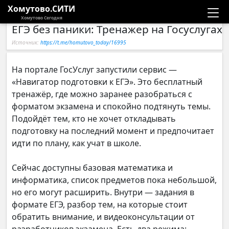
Хомутово.СИТИ
Хомутово Сегодня
ЕГЭ без паники: Тренажер на Госуслугах
Новости
Источник:
https://t.me/homutovo_today/16995
Расписание автобусов
На портале ГосУслуг запустили сервис —
«Навигатор подготовки к ЕГЭ». Это бесплатный
Галерея
тренажёр, где можно заранее разобраться с
форматом экзамена и спокойно подтянуть темы.
Компании
Подойдёт тем, кто не хочет откладывать
подготовку на последний момент и предпочитает
идти по плану, как учат в школе.
Сейчас доступны базовая математика и
информатика, список предметов пока небольшой,
но его могут расширить. Внутри — задания в
формате ЕГЭ, разбор тем, на которые стоит
обратить внимание, и видеоконсультации от