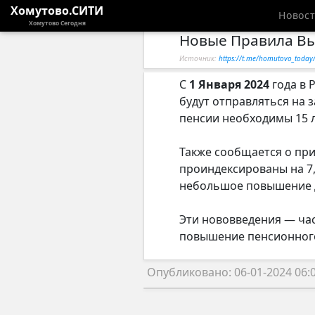
Хомутово.СИТИ
Новос
Хомутово Сегодня
Новые Правила Вы
Источник:
https://t.me/homutovo_today
С
1 Января 2024
года в 
будут отправляться на 
пенсии необходимы 15 л
Также сообщается о при
проиндексированы на 7
небольшое повышение 
Эти нововведения — час
повышение пенсионного
Опубликовано: 06-01-2024 06: