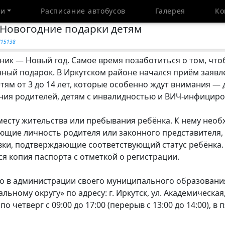
ти
Расписание автобусов
Галерея
Ко
: Новогодние подарки детям
y/15138
ник — Новый год. Самое время позаботиться о том, чт
ный подарок. В Иркутском районе начался приём заявл
тям от 3 до 14 лет, которые особенно ждут внимания — 
ния родителей, детям с инвалидностью и ВИЧ-инфицир
месту жительства или пребывания ребёнка. К нему нео
щие личность родителя или законного представителя, 
вки, подтверждающие соответствующий статус ребёнка. 
я копия паспорта с отметкой о регистрации.
о в администрации своего муниципального образовани
ьному округу» по адресу: г. Иркутск, ул. Академическая, 
о четверг с 09:00 до 17:00 (перерыв с 13:00 до 14:00), в 