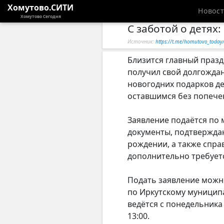
Хомутово.СИТИ
Новос
Хомутово Сегодня
С заботой о детях
Источник:
https://t.me/homutovo_toda
Близится главный празд
получил свой долгождан
новогодних подарков де
оставшимся без попече
Заявление подаётся по 
документы, подтверждаю
рождении, а также спра
дополнительно требуетс
Подать заявление можн
по Иркутскому муниципал
ведётся с понедельника п
13:00.