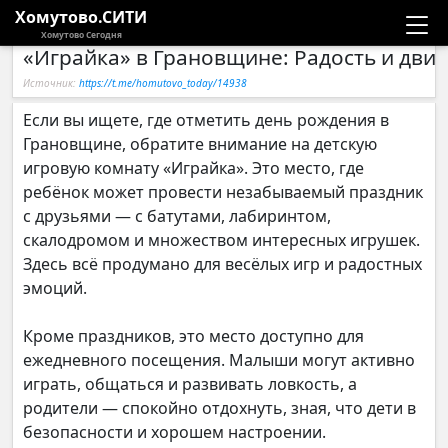
Хомутово.СИТИ
Хомутово Сегодня
«Играйка» в Грановщине: Радость и дви
Новости
Источник:
https://t.me/homutovo_today/14938
Расписание автобусов
Если вы ищете, где отметить день рождения в
Грановщине, обратите внимание на детскую
Галерея
игровую комнату «Играйка». Это место, где
ребёнок может провести незабываемый праздник
с друзьями — с батутами, лабиринтом,
Компании
скалодромом и множеством интересных игрушек.
Здесь всё продумано для весёлых игр и радостных
эмоций.
Кроме праздников, это место доступно для
ежедневного посещения. Малыши могут активно
играть, общаться и развивать ловкость, а
родители — спокойно отдохнуть, зная, что дети в
безопасности и хорошем настроении.