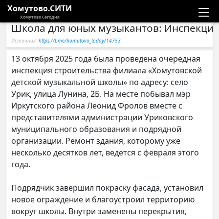
Хомутово.СИТИ
Хомутово Сегодня
Школа для юных музыкантов: Инспекция
Новости
Источник:
https://t.me/homutovo_today/14753
Расписание автобусов
13 октября 2025 года была проведена очередная
инспекция строительства филиала «Хомутовской
Галерея
детской музыкальной школы» по адресу: село
Урик, улица Лунина, 2Б. На месте побывал мэр
Иркутского района Леонид Фролов вместе с
Компании
представителями администрации Уриковского
муниципального образования и подрядной
организации. Ремонт здания, которому уже
несколько десятков лет, ведется с февраля этого
года.
Подрядчик завершил покраску фасада, установил
новое ограждение и благоустроил территорию
вокруг школы. Внутри заменены перекрытия,