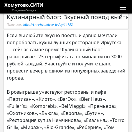
Хомутово.СИТИ
Хомутово Сегодня
Кулинарный блог: Вкусный повод выйти 
Новости
Источник:
https://t.me/homutovo_today/14752
Расписание автобусов
Если вы любите вкусно поесть и давно мечтали
попробовать кухни лучших ресторанов Иркутска
Галерея
— сейчас самое время! Кулинарный блог
разыгрывает 23 сертификата номиналом по 3000
рублей каждый. Участвуйте и получите шанс
Компании
провести вечер в одном из популярных заведений
города.
В розыгрыше участвуют рестораны и кафе
«Партизан», «Киото», «BarDo», «Bier Haus»,
«Fuller’s», «Komorebi», «Bel Viaggi», «Премьера»,
«Охотников», «Вьюга», «Европа», «Бутин»,
«Ресторация купца Немчинова», «Едальня», «Torro
Grill», «Мираж», «Rio-Grande», «Реберня», «Том