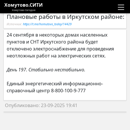
Хомутово.СИТИ
Хомутово Сегодня
Плановые работы в Иркутском районе: 2
Новости
Источник:
https://t.me/homutovo_today/14429
Расписание автобусов
24 сентября в некоторых домах населенных
пунктов и СНТ Иркутского района будет
Галерея
отключено электроснабжение для проведения
неотложных работ на электрических сетях.
Компании
День 197. Стабильно нестабильно.
Единый энергетический информационно-
справочный центр 8-800-100-9-777
Опубликовано: 23-09-2025 19:41