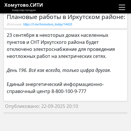
Хомутово.СИТИ
Хомутово Сегодня
Плановые работы в Иркутском районе: 2
Новости
Источник:
https://t.me/homutovo_today/14420
Расписание автобусов
23 сентября в некоторых домах населенных
пунктов и СНТ Иркутского района будет
Галерея
отключено электроснабжение для проведения
неотложных работ на электрических сетях.
Компании
День 196. Всё как всегда, только цифра другая.
Единый энергетический информационно-
справочный центр 8-800-100-9-777
Опубликовано: 22-09-2025 20:10