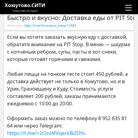
Хомутово.СИТИ
Хомутово Сегодня
Быстро и вкусно: Доставка еды от PIT Sto
Новости
Источник:
https://t.me/homutovo_today/13983
Расписание автобусов
Если вы хотите заказать вкусную еду с доставкой,
обратите внимание на PIT Stop. В меню — шаурма
Галерея
с копчёным ребром, супы, пасты и хот-снеки,
которые готовят горячими и свежими.
Компании
Любая пицца на тонком тесте стоит 450 рублей, а
доставка действует не только в Хомутово, но и в
Урик, Грановщину и Куду. Стоимость услуги
составляет 200 рублей, заказы принимаются
ежедневно с 10:00 до 20:00.
Оформить заказ можно по телефону 8 952 635 81
64 или через Telegram:
https://t.me/+2OzvMVqerkBiZDhi
.