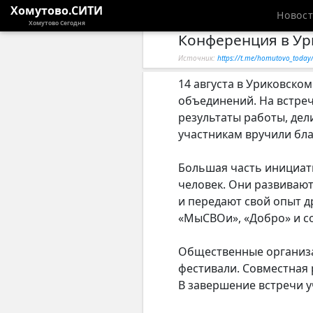
Хомутово.СИТИ
Новос
Хомутово Сегодня
Конференция в Ур
Источник:
https://t.me/homutovo_toda
14 августа в Уриковск
объединений. На встреч
результаты работы, де
участникам вручили бл
Большая часть инициати
человек. Они развиваю
и передают свой опыт д
«МыСВОи», «Добро» и со
Общественные организа
фестивали. Совместная 
В завершение встречи у