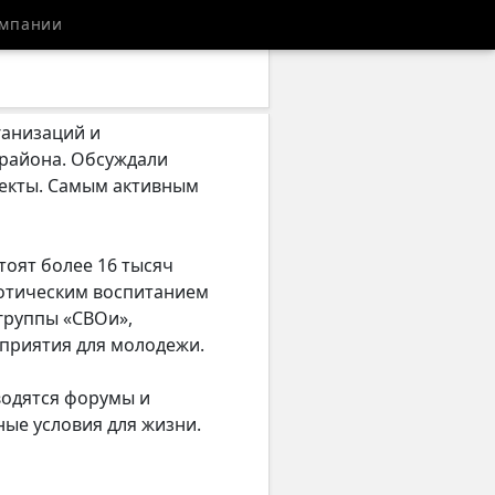
мпании
ганизаций и
 района. Обсуждали
екты. Самым активным
тоят более 16 тысяч
иотическим воспитанием
группы «СВОи»,
оприятия для молодежи.
водятся форумы и
ные условия для жизни.