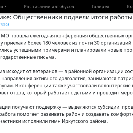
ти
Расписание автобусов
Галерея
Ко
ике: Общественники подвели итоги работы
y/13906
ом МО прошла ежегодная конференция общественных ор
у приехали более 180 человек из почти 30 организаций
лились успешными примерами и планировали новые про
агодарственные письма.
в исходит от ветеранов — в районной организации сос
т направления активного долголетия, занимаются патр
ругим. В конференции также участвовали волонтерские 
вет отцов, который работает с детьми и проводит мер
ции получают поддержку — выделяются субсидии, про
работа помогает развивать район и создавать комфорт
частники исполнили гимн Иркутского района.