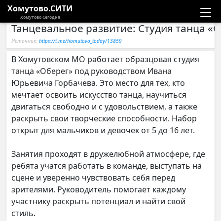
Хомутово.СИТИ
Хомутово Сегодня
Танцевальное развитие: Студия танца «
Новости
Источник:
https://t.me/homutovo_today/13859
Расписание автобусов
В Хомутовском МО работает образцовая студия
танца «Оберег» под руководством Ивана
Галерея
Юрьевича Горбачева. Это место для тех, кто
мечтает освоить искусство танца, научиться
двигаться свободно и с удовольствием, а также
Компании
раскрыть свои творческие способности. Набор
открыт для мальчиков и девочек от 5 до 16 лет.
Занятия проходят в дружелюбной атмосфере, где
ребята учатся работать в команде, выступать на
сцене и уверенно чувствовать себя перед
зрителями. Руководитель помогает каждому
участнику раскрыть потенциал и найти свой
стиль.