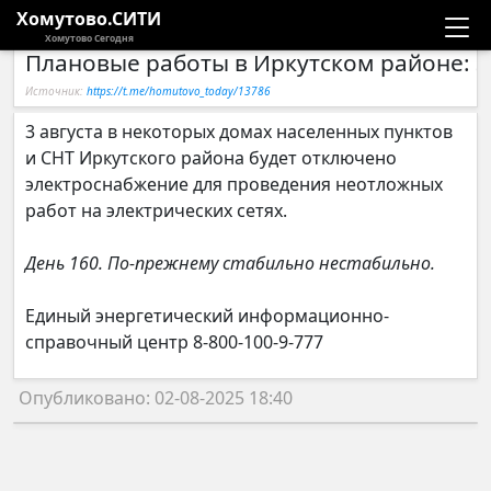
Хомутово.СИТИ
Хомутово Сегодня
Плановые работы в Иркутском районе: 3
Новости
Источник:
https://t.me/homutovo_today/13786
Расписание автобусов
3 августа в некоторых домах населенных пунктов
и СНТ Иркутского района будет отключено
Галерея
электроснабжение для проведения неотложных
работ на электрических сетях.
Компании
День 160. По-прежнему стабильно нестабильно.
Единый энергетический информационно-
справочный центр 8-800-100-9-777
Опубликовано: 02-08-2025 18:40