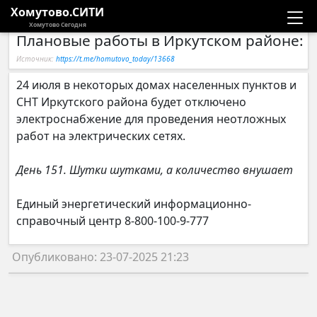
Хомутово.СИТИ
Хомутово Сегодня
Плановые работы в Иркутском районе: 
Новости
Источник:
https://t.me/homutovo_today/13668
Расписание автобусов
24 июля в некоторых домах населенных пунктов и
СНТ Иркутского района будет отключено
Галерея
электроснабжение для проведения неотложных
работ на электрических сетях.
Компании
День 151. Шутки шутками, а количество внушает
Единый энергетический информационно-
справочный центр 8-800-100-9-777
Опубликовано: 23-07-2025 21:23