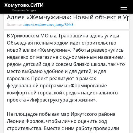
Хомутово.СИТИ
Хомутово Сегодня
Аллея «Жемчужина»: Новый объект в У
Новости
Источник:
https://t.me/homutovo_today/13448
Расписание автобусов
В Уриковском МО в д. Грановщина вдоль улицы
Объездная полным ходом идет строительство
Галерея
новой аллеи «Жемчужина». Работы развернулись
недалеко от магазина с одноимённым названием,
рядом детский сад и совсем близко школа, так что
Компании
место выбрано удобное и для детей, и для
взрослых. Проект реализуют в рамках
федеральной программы «Формирование
комфортной городской среды» национального
проекта «Инфраструктура для жизни».
На площадке побывал мэр Иркутского района
Леонид Фролов, чтобы лично оценить ход
строительства. Вместе с ним работу проверили