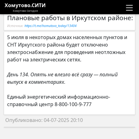
Хомутово.СИТИ
Хомутово Сегодня
Плановые работы в Иркутском районе: 
Новости
Источник:
https://t.me/homutovo_today/13404
Расписание автобусов
5 июля в некоторых домах населенных пунктов и
СНТ Иркутского района будет отключено
Галерея
электроснабжение для проведения неотложных
работ на электрических сетях.
Компании
День 134. Опять не влезло всё сразу — полный
выпуск в комментариях.
Единый энергетический информационно-
справочный центр 8-800-100-9-777
Опубликовано: 04-07-2025 20:10