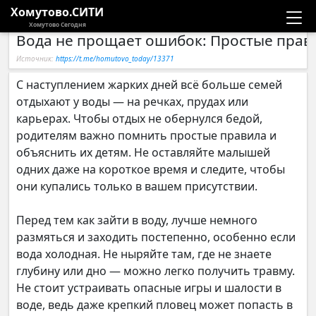
Хомутово.СИТИ
Хомутово Сегодня
Вода не прощает ошибок: Простые прав
Новости
Источник:
https://t.me/homutovo_today/13371
Расписание автобусов
С наступлением жарких дней всё больше семей
отдыхают у воды — на речках, прудах или
Галерея
карьерах. Чтобы отдых не обернулся бедой,
родителям важно помнить простые правила и
объяснить их детям. Не оставляйте малышей
Компании
одних даже на короткое время и следите, чтобы
они купались только в вашем присутствии.
Перед тем как зайти в воду, лучше немного
размяться и заходить постепенно, особенно если
вода холодная. Не ныряйте там, где не знаете
глубину или дно — можно легко получить травму.
Не стоит устраивать опасные игры и шалости в
воде, ведь даже крепкий пловец может попасть в