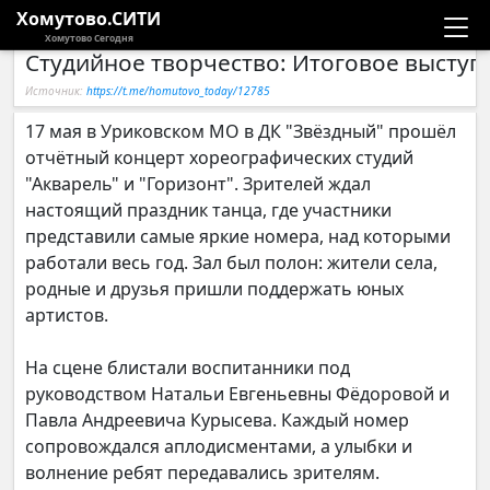
Хомутово.СИТИ
Хомутово Сегодня
Студийное творчество: Итоговое высту
Новости
Источник:
https://t.me/homutovo_today/12785
Расписание автобусов
17 мая в Уриковском МО в ДК "Звёздный" прошёл
отчётный концерт хореографических студий
Галерея
"Акварель" и "Горизонт". Зрителей ждал
настоящий праздник танца, где участники
представили самые яркие номера, над которыми
Компании
работали весь год. Зал был полон: жители села,
родные и друзья пришли поддержать юных
артистов.
На сцене блистали воспитанники под
руководством Натальи Евгеньевны Фёдоровой и
Павла Андреевича Курысева. Каждый номер
сопровождался аплодисментами, а улыбки и
волнение ребят передавались зрителям.