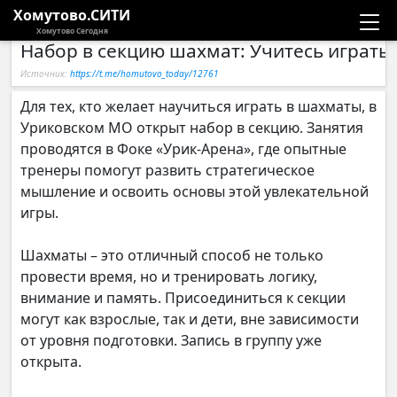
Хомутово.СИТИ
Хомутово Сегодня
Набор в секцию шахмат: Учитесь играть
Новости
Источник:
https://t.me/homutovo_today/12761
Расписание автобусов
Для тех, кто желает научиться играть в шахматы, в
Уриковском МО открыт набор в секцию. Занятия
Галерея
проводятся в Фоке «Урик-Арена», где опытные
тренеры помогут развить стратегическое
мышление и освоить основы этой увлекательной
Компании
игры.
Шахматы – это отличный способ не только
провести время, но и тренировать логику,
внимание и память. Присоединиться к секции
могут как взрослые, так и дети, вне зависимости
от уровня подготовки. Запись в группу уже
открыта.