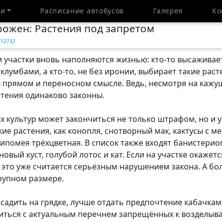
ти
Расписание автобусов
Галерея
Ко
рожен: Растения под запретом
y/12732
и участки вновь наполняются жизнью: кто-то высаживает 
клумбами, а кто-то, не без иронии, выбирает такие рас
в прямом и переносном смысле. Ведь, несмотря на каж
астения одинаково законны.
культур может закончиться не только штрафом, но и у
ие растения, как конопля, снотворный мак, кактусы с м
 ипомея трёхцветная. В список также входят банистерио
новый куст, голубой лотос и кат. Если на участке окажет
это уже считается серьёзным нарушением закона. А бо
рупном размере.
осадить на грядке, лучше отдать предпочтение кабачкам 
риться с актуальным перечнем запрещённых к возделыв