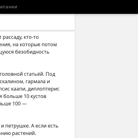
мпании
рассаду, кто-то
тения, на которые потом
ущуюся безобидность
головной статьёй. Под
ескалином, гармала и
псис каапи, диплоптерис
ся больше 10 кустов
льше 100 —
и петрушке. А если есть
анию растений.