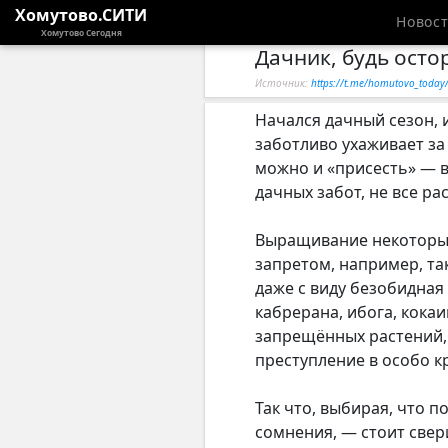
Хомутово.СИТИ
Новос
Хомутово Сегодня
Дачник, будь осто
Источник:
https://t.me/homutovo_toda
Начался дачный сезон, 
заботливо ухаживает за 
можно и «присесть» — 
дачных забот, не все р
Выращивание некоторых 
запретом, например, так
даже с виду безобидная
кабрерана, ибога, кокаи
запрещённых растений, 
преступление в особо к
Так что, выбирая, что п
сомнения, — стоит све