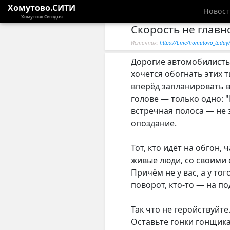
Хомутово.СИТИ
Новос
Хомутово Сегодня
Скорость не главн
Источник:
https://t.me/homutovo_toda
Дорогие автомобилисты,
хочется обогнать этих т
вперёд запланировать вс
голове — только одно: "
встречная полоса — не з
опоздание.
Тот, кто идёт на обгон, 
живые люди, со своими 
Причём не у вас, а у тог
поворот, кто-то — на по
Так что не геройствуйте
Оставьте гонки гонщикам