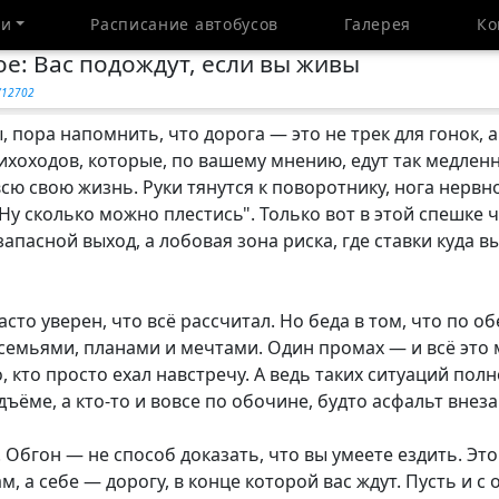
ти
Расписание автобусов
Галерея
Ко
ое: Вас подождут, если вы живы
y/12702
 пора напомнить, что дорога — это не трек для гонок, а
ихоходов, которые, по вашему мнению, едут так медленно
ю свою жизнь. Руки тянутся к поворотнику, нога нервно 
Ну сколько можно плестись". Только вот в этой спешке 
апасной выход, а лобовая зона риска, где ставки куда 
часто уверен, что всё рассчитал. Но беда в том, что по 
семьями, планами и мечтами. Один промах — и всё это 
о, кто просто ехал навстречу. А ведь таких ситуаций полно
дъёме, а кто-то и вовсе по обочине, будто асфальт внеза
. Обгон — не способ доказать, что вы умеете ездить. Это
, а себе — дорогу, в конце которой вас ждут. Пусть и с