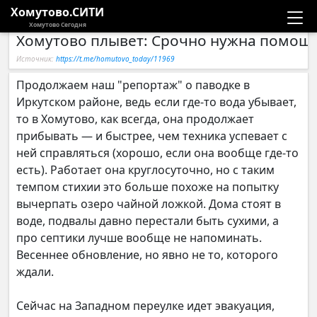
Хомутово.СИТИ
Хомутово Сегодня
Хомутово плывет: Срочно нужна помощь
Новости
Источник:
https://t.me/homutovo_today/11969
Расписание автобусов
Продолжаем наш "репортаж" о паводке в
Иркутском районе, ведь если где-то вода убывает,
Галерея
то в Хомутово, как всегда, она продолжает
прибывать — и быстрее, чем техника успевает с
ней справляться (хорошо, если она вообще где-то
Компании
есть). Работает она круглосуточно, но с таким
темпом стихии это больше похоже на попытку
вычерпать озеро чайной ложкой. Дома стоят в
воде, подвалы давно перестали быть сухими, а
про септики лучше вообще не напоминать.
Весеннее обновление, но явно не то, которого
ждали.
Сейчас на Западном переулке идет эвакуация,