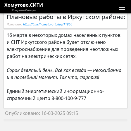
Хомутово.СИТИ
Хомутово Сегодня
Плановые работы в Иркутском районе: 
Новости
Источник:
https://t.me/homutovo_today/11850
Расписание автобусов
16 марта в некоторых домах населенных пунктов
и СНТ Иркутского района будет отключено
Галерея
электроснабжение для проведения неотложных
работ на электрических сетях.
Компании
Сорок девятый день. Всё как всегда — неожиданно
и в последний момент. Так что, сюрприз!
Единый энергетический информационно-
справочный центр 8-800-100-9-777
Опубликовано: 16-03-2025 09:15