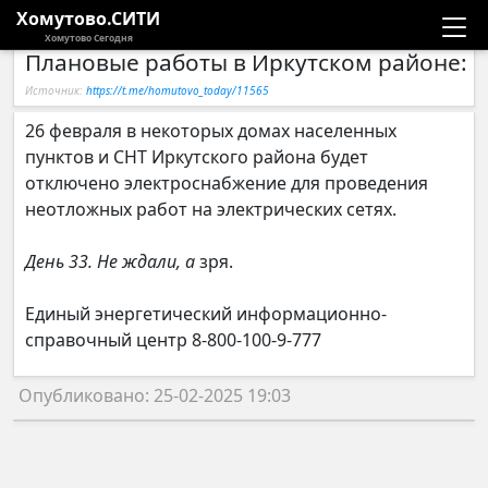
Хомутово.СИТИ
Хомутово Сегодня
Плановые работы в Иркутском районе: 
Новости
Источник:
https://t.me/homutovo_today/11565
Расписание автобусов
26 февраля в некоторых домах населенных
пунктов и СНТ Иркутского района будет
Галерея
отключено электроснабжение для проведения
неотложных работ на электрических сетях.
Компании
День 33. Не ждали, а
зря.
Единый энергетический информационно-
справочный центр 8-800-100-9-777
Опубликовано: 25-02-2025 19:03