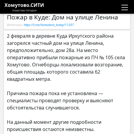
Хомутово.СИТИ
Хомутово Сегодня
Пожар в Куде: Дом на улице Ленина
Новости
Источник:
https://t.me/homutovo_today/11207
Расписание автобусов
2 февраля в деревне Куда Иркутского района
загорелся частный дом на улице Ленина,
Галерея
предположительно, дом 28а. На место
оперативно прибыли пожарные из ПЧ № 105 села
Хомутово. Огнеборцы локализовали возгорание,
Компании
общая площадь которого составила 62
квадратных метра.
Причина пожара пока не установлена —
специалисты проводят проверку и выясняют
обстоятельства случившегося.
На данный момент другие подробности
происшествия остаются неизвестны.