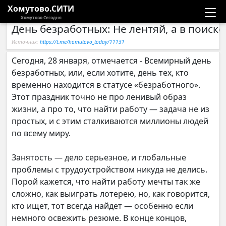
Хомутово.СИТИ
Хомутово Сегодня
День безработных: Не лентяй, а в поиске
Новости
Источник:
https://t.me/homutovo_today/11131
Расписание автобусов
Сегодня, 28 января, отмечается - Всемирный день
безработных, или, если хотите, день тех, кто
Галерея
временно находится в статусе «безработного».
Этот праздник точно не про ленивый образ
жизни, а про то, что найти работу — задача не из
Компании
простых, и с этим сталкиваются миллионы людей
по всему миру.
Занятость — дело серьезное, и глобальные
проблемы с трудоустройством никуда не делись.
Порой кажется, что найти работу мечты так же
сложно, как выиграть лотерею, но, как говорится,
кто ищет, тот всегда найдет — особенно если
немного освежить резюме. В конце концов,