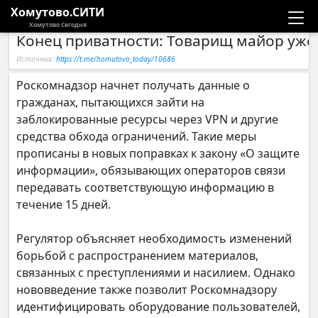
Хомутово.СИТИ
Хомутово Сегодня
Конец приватности: Товарищ майор уже
Новости
Источник:
https://t.me/homutovo_today/10686
Расписание автобусов
Роскомнадзор начнет получать данные о
гражданах, пытающихся зайти на
Галерея
заблокированные ресурсы через VPN и другие
средства обхода ограничений. Такие меры
прописаны в новых поправках к закону «О защите
Компании
информации», обязывающих операторов связи
передавать соответствующую информацию в
течение 15 дней.
Регулятор объясняет необходимость изменений
борьбой с распространением материалов,
связанных с преступлениями и насилием. Однако
нововведение также позволит Роскомнадзору
идентифицировать оборудование пользователей,