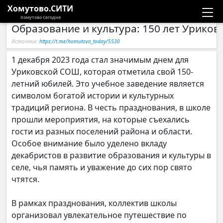
Хомутово.СИТИ
Хомутово Сегодня
Образование и культура: 150 лет Урико
Новости
Источник:
https://t.me/homutovo_today/5530
Расписание автобусов
1 декабря 2023 года стал значимым днем для
Уриковской СОШ, которая отметила свой 150-
Галерея
летний юбилей. Это учебное заведение является
символом богатой истории и культурных
традиций региона. В честь празднования, в школе
Компании
прошли мероприятия, на которые съехались
гости из разных поселений района и области.
Особое внимание было уделено вкладу
декабристов в развитие образования и культуры в
селе, чья память и уважение до сих пор свято
чтятся.
В рамках празднования, коллектив школы
организовал увлекательное путешествие по