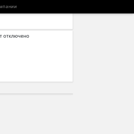
мпании
ет отключено