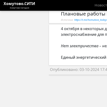
Хомутово.СИТИ
Новос
Хомутово Сегодня
Плановые работы 
Источник:
https://t.me/homutovo_today
4 октября в некоторых 
электроснабжение для п
Нет электричества – не
Единый энергетический
Опубликовано: 03-10-2024 17: